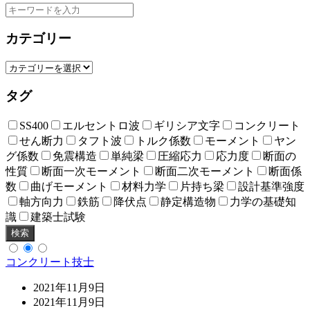
カテゴリー
タグ
SS400
エルセントロ波
ギリシア文字
コンクリート
せん断力
タフト波
トルク係数
モーメント
ヤン
グ係数
免震構造
単純梁
圧縮応力
応力度
断面の
性質
断面一次モーメント
断面二次モーメント
断面係
数
曲げモーメント
材料力学
片持ち梁
設計基準強度
軸方向力
鉄筋
降伏点
静定構造物
力学の基礎知
識
建築士試験
検索
コンクリート技士
2021年11月9日
2021年11月9日