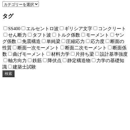
タグ
SS400
エルセントロ波
ギリシア文字
コンクリート
せん断力
タフト波
トルク係数
モーメント
ヤン
グ係数
免震構造
単純梁
圧縮応力
応力度
断面の
性質
断面一次モーメント
断面二次モーメント
断面係
数
曲げモーメント
材料力学
片持ち梁
設計基準強度
軸方向力
鉄筋
降伏点
静定構造物
力学の基礎知
識
建築士試験
検索