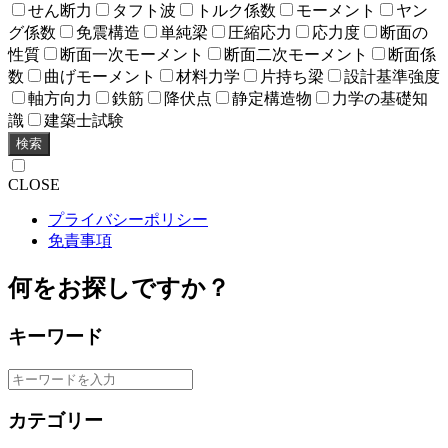
せん断力
タフト波
トルク係数
モーメント
ヤン
グ係数
免震構造
単純梁
圧縮応力
応力度
断面の
性質
断面一次モーメント
断面二次モーメント
断面係
数
曲げモーメント
材料力学
片持ち梁
設計基準強度
軸方向力
鉄筋
降伏点
静定構造物
力学の基礎知
識
建築士試験
検索
CLOSE
プライバシーポリシー
免責事項
何をお探しですか？
キーワード
カテゴリー