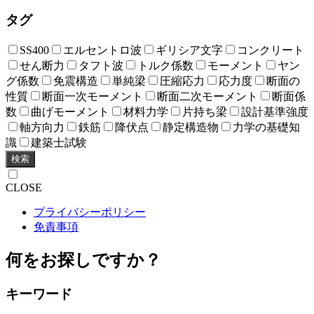
タグ
SS400
エルセントロ波
ギリシア文字
コンクリート
せん断力
タフト波
トルク係数
モーメント
ヤン
グ係数
免震構造
単純梁
圧縮応力
応力度
断面の
性質
断面一次モーメント
断面二次モーメント
断面係
数
曲げモーメント
材料力学
片持ち梁
設計基準強度
軸方向力
鉄筋
降伏点
静定構造物
力学の基礎知
識
建築士試験
検索
CLOSE
プライバシーポリシー
免責事項
何をお探しですか？
キーワード