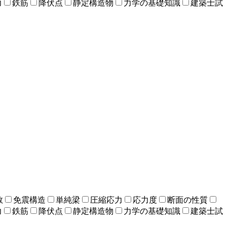
力
鉄筋
降伏点
静定構造物
力学の基礎知識
建築士試
数
免震構造
単純梁
圧縮応力
応力度
断面の性質
力
鉄筋
降伏点
静定構造物
力学の基礎知識
建築士試