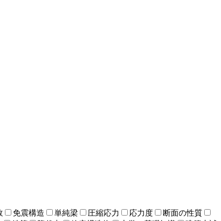
数
免震構造
単純梁
圧縮応力
応力度
断面の性質