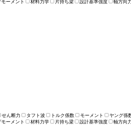
げモーメント
材料力学
片持ち梁
設計基準強度
軸方向
せん断力
タフト波
トルク係数
モーメント
ヤング係
げモーメント
材料力学
片持ち梁
設計基準強度
軸方向