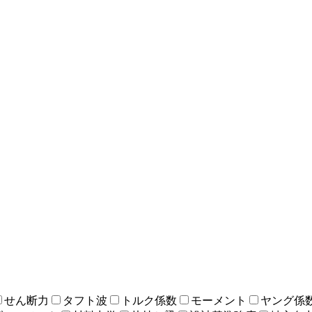
せん断力
タフト波
トルク係数
モーメント
ヤング係