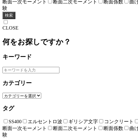
断面一次モーメント
断面二次モーメント
断面係数
曲
験
検索
CLOSE
何をお探しですか？
キーワード
カテゴリー
タグ
SS400
エルセントロ波
ギリシア文字
コンクリート
断面一次モーメント
断面二次モーメント
断面係数
曲
験