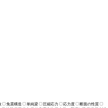
数
免震構造
単純梁
圧縮応力
応力度
断面の性質