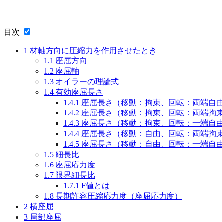
目次
1
材軸方向に圧縮力を作用させたとき
1.1
座屈方向
1.2
座屈軸
1.3
オイラーの理論式
1.4
有効座屈長さ
1.4.1
座屈長さ（移動：拘束、回転：両端自
1.4.2
座屈長さ（移動：拘束、回転：両端拘
1.4.3
座屈長さ（移動：拘束、回転：一端自
1.4.4
座屈長さ（移動：自由、回転：両端拘
1.4.5
座屈長さ（移動：自由、回転：一端自
1.5
細長比
1.6
座屈応力度
1.7
限界細長比
1.7.1
F値とは
1.8
長期許容圧縮応力度（座屈応力度）
2
横座屈
3
局部座屈