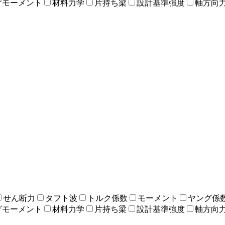
げモーメント
材料力学
片持ち梁
設計基準強度
軸方向
せん断力
タフト波
トルク係数
モーメント
ヤング係
げモーメント
材料力学
片持ち梁
設計基準強度
軸方向