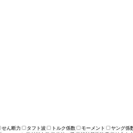
せん断力
タフト波
トルク係数
モーメント
ヤング係