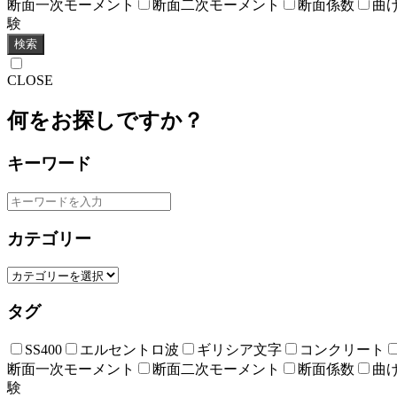
断面一次モーメント
断面二次モーメント
断面係数
曲
験
検索
CLOSE
何をお探しですか？
キーワード
カテゴリー
タグ
SS400
エルセントロ波
ギリシア文字
コンクリート
断面一次モーメント
断面二次モーメント
断面係数
曲
験