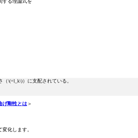
に関する理論式を
（\(=l_k\)）に支配されている。
曲げ剛性とは
＞
て変化します。