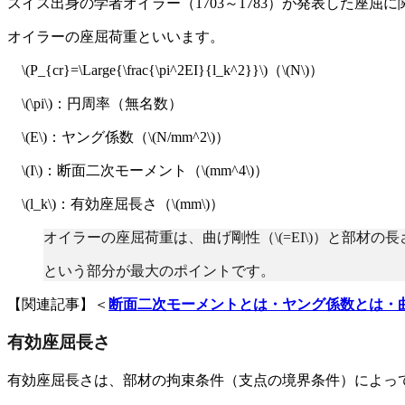
スイス出身の学者オイラー（1703～1783）が発表した座屈
オイラーの座屈荷重といいます。
\(P_{cr}=\Large{\frac{\pi^2EI}{l_k^2}}\)（\(N\)）
\(\pi\)：円周率（無名数）
\(E\)：ヤング係数（\(N/mm^2\)）
\(I\)：断面二次モーメント（\(mm^4\)）
\(l_k\)：有効座屈長さ（\(mm\)）
オイラーの座屈荷重は、曲げ剛性（\(=EI\)）と部材の長さ
という部分が最大のポイントです。
【関連記事】＜
断面二次モーメントとは・ヤング係数とは・
有効座屈長さ
有効座屈長さは、部材の拘束条件（支点の境界条件）によっ