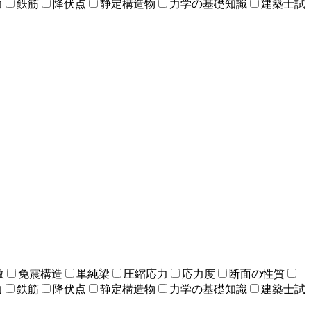
力
鉄筋
降伏点
静定構造物
力学の基礎知識
建築士試
数
免震構造
単純梁
圧縮応力
応力度
断面の性質
力
鉄筋
降伏点
静定構造物
力学の基礎知識
建築士試