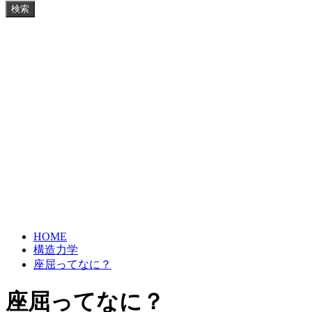
検索
HOME
構造力学
座屈ってなに？
座屈ってなに？