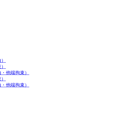
由）
束）
由・他端拘束）
束）
由・他端拘束）