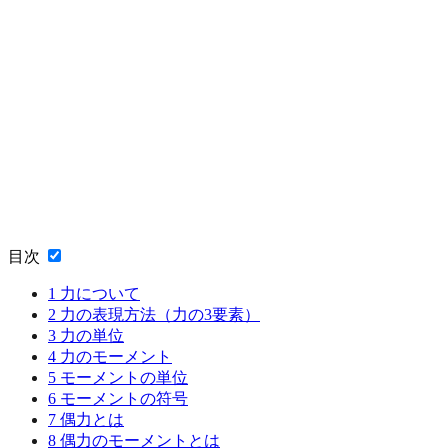
目次
1
力について
2
力の表現方法（力の3要素）
3
力の単位
4
力のモーメント
5
モーメントの単位
6
モーメントの符号
7
偶力とは
8
偶力のモーメントとは