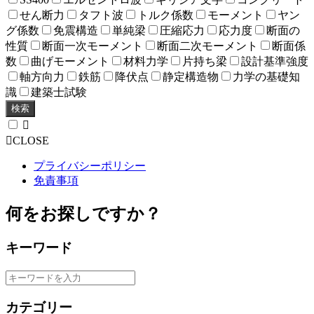
せん断力
タフト波
トルク係数
モーメント
ヤン
グ係数
免震構造
単純梁
圧縮応力
応力度
断面の
性質
断面一次モーメント
断面二次モーメント
断面係
数
曲げモーメント
材料力学
片持ち梁
設計基準強度
軸方向力
鉄筋
降伏点
静定構造物
力学の基礎知
識
建築士試験
検索
CLOSE
プライバシーポリシー
免責事項
何をお探しですか？
キーワード
カテゴリー