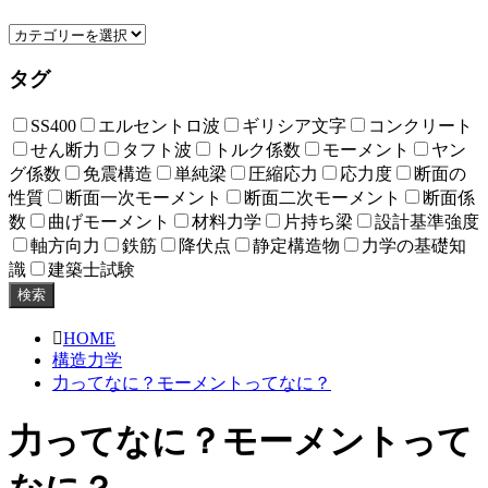
タグ
SS400
エルセントロ波
ギリシア文字
コンクリート
せん断力
タフト波
トルク係数
モーメント
ヤン
グ係数
免震構造
単純梁
圧縮応力
応力度
断面の
性質
断面一次モーメント
断面二次モーメント
断面係
数
曲げモーメント
材料力学
片持ち梁
設計基準強度
軸方向力
鉄筋
降伏点
静定構造物
力学の基礎知
識
建築士試験
検索
HOME
構造力学
力ってなに？モーメントってなに？
力ってなに？モーメントって