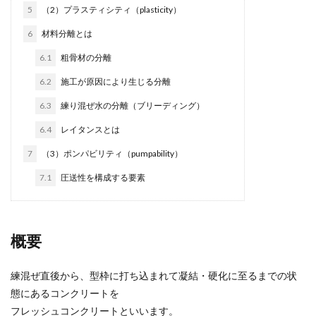
5
（2）プラスティシティ（plasticity）
6
材料分離とは
6.1
粗骨材の分離
6.2
施工が原因により生じる分離
6.3
練り混ぜ水の分離（ブリーディング）
6.4
レイタンスとは
7
（3）ポンパビリティ（pumpability）
7.1
圧送性を構成する要素
概要
練混ぜ直後から、型枠に打ち込まれて凝結・硬化に至るまでの状
態にあるコンクリートを
フレッシュコンクリートといいます。