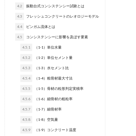
4.2
振動台式コンシステンシー試験とは
4.3
フレッシュコンクリートのレオロジーモデル
4.4
ビンガム流体とは
4.5
コンシステンシーに影響を及ぼす要素
4.5.1
（1-1）単位水量
4.5.2
（1-2）単位セメント量
4.5.3
（1-3）水セメント比
4.5.4
（1-4）粗骨材最大寸法
4.5.5
（1-5）骨材の粒形判定実積率
4.5.6
（1-6）細骨材の粗粒率
4.5.7
（1-7）細骨材率
4.5.8
（1-8）空気量
4.5.9
（1-9）コンクリート温度