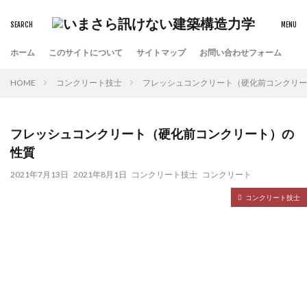
タグ
ホーム
このサイトについて
サイトマップ
お問い合わせフォーム
SS400
エルセントロ波
ギリシア文字
HOME
コンクリート技士
フレッシュコンクリート（硬化前コンクリー
コンクリート
せん断力
タフト波
トルク係数
モーメント
ヤング係数
免震構造
単純梁
圧縮応力
応力度
断面の性質
フレッシュコンクリート（硬化前コンクリート）の
断面一次モーメント
断面二次モーメント
断面係数
性質
曲げモーメント
材料力学
片持ち梁
2021年7月13日
2021年8月1日
コンクリート技士
コンクリート
設計基準強度
軸方向力
鉄筋
降伏点
コンクリート技士
静定構造物
力学の基礎知識
建築士試験
検索