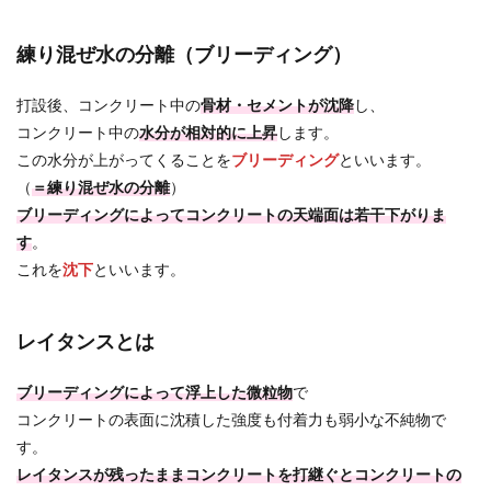
練り混ぜ水の分離（ブリーディング）
打設後、コンクリート中の
骨材・セメントが沈降
し、
コンクリート中の
水分が相対的に上昇
します。
この水分が上がってくることを
ブリーディング
といいます。
（
＝練り混ぜ水の分離
）
ブリーディングによってコンクリートの天端面は若干下がりま
す
。
これを
沈下
といいます。
レイタンスとは
ブリーディングによって浮上した微粒物
で
コンクリートの表面に沈積した強度も付着力も弱小な不純物で
す。
レイタンスが残ったままコンクリートを打継ぐとコンクリートの