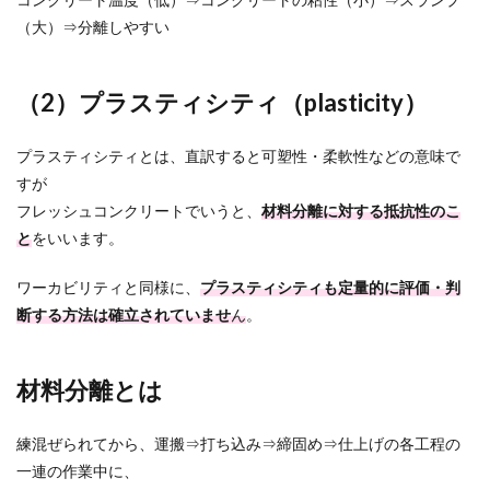
（大）⇒分離しやすい
（2）プラスティシティ（plasticity）
プラスティシティとは、直訳すると可塑性・柔軟性などの意味で
すが
フレッシュコンクリートでいうと、
材料分離に対する抵抗性のこ
と
をいいます。
ワーカビリティと同様に、
プラスティシティも定量的に評価・判
断する方法は
確立されていませ
ん
。
材料分離とは
練混ぜられてから、運搬⇒打ち込み⇒締固め⇒仕上げの各工程の
一連の作業中に、