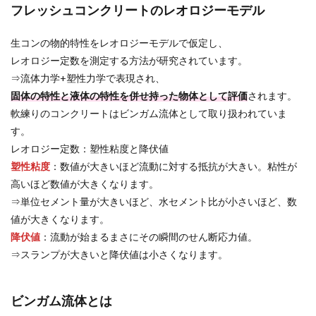
フレッシュコンクリートのレオロジーモデル
生コンの物的特性をレオロジーモデルで仮定し、
レオロジー定数を測定する方法が研究されています。
⇒流体力学+塑性力学で表現され、
固体の特性と液体の特性を併せ持った物体として評価
されます。
軟練りのコンクリートはビンガム流体として取り扱われていま
す。
レオロジー定数：塑性粘度と降伏値
塑性粘度
：数値が大きいほど流動に対する抵抗が大きい。粘性が
高いほど数値が大きくなります。
⇒単位セメント量が大きいほど、水セメント比が小さいほど、数
値が大きくなります。
降伏値
：流動が始まるまさにその瞬間のせん断応力値。
⇒スランプが大きいと降伏値は小さくなります。
ビンガム流体とは