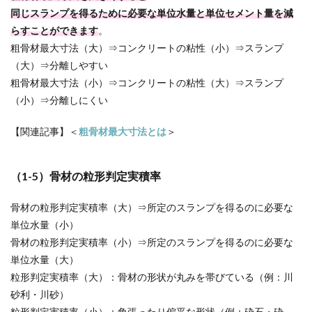
同じスランプを得るために必要な単位水量と単位セメント量を減
らすことができます
。
粗骨材最大寸法（大）⇒コンクリートの粘性（小）⇒スランプ
（大）⇒分離しやすい
粗骨材最大寸法（小）⇒コンクリートの粘性（大）⇒スランプ
（小）⇒分離しにくい
【関連記事】＜
粗骨材最大寸法とは
＞
（1-5）骨材の粒形判定実積率
骨材の粒形判定実積率（大）⇒所定のスランプを得るのに必要な
単位水量（小）
骨材の粒形判定実積率（小）⇒所定のスランプを得るのに必要な
単位水量（大）
粒形判定実積率（大）：骨材の形状が丸みを帯びている（例：川
砂利・川砂）
粒形判定実積率（小）：角張ったり偏平な形状（例：砕石・砕