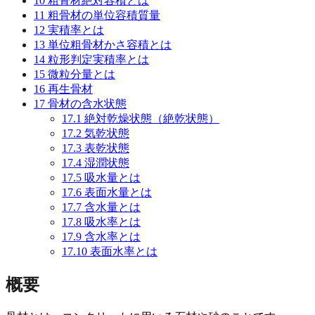
10
粗骨材絶対容積とは
11
粗骨材の単位容積質量
12
実積率とは
13
単位粗骨材かさ容積とは
14
粒形判定実積率とは
15
微粒分量とは
16
再生骨材
17
骨材の含水状態
17.1
絶対乾燥状態（絶乾状態）
17.2
気乾状態
17.3
表乾状態
17.4
湿潤状態
17.5
吸水量とは
17.6
表面水量とは
17.7
含水量とは
17.8
吸水率とは
17.9
含水率とは
17.10
表面水率とは
概要