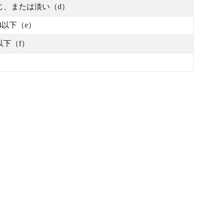
じ、または淡い（d）
04以下（e）
以下（f）