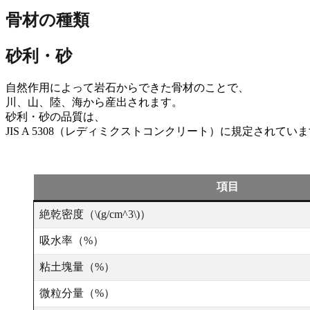
骨材の種類
砂利・砂
自然作用によって岩石からできた骨材のことで、
川、山、陸、海から産出されます。
砂利・砂の品質は、
JIS A 5308（レディミクストコンクリート）に規定されてい
項目
絶乾密度（\(g/cm^3\)）
吸水率（%）
粘土塊量（%）
微粒分量（%）