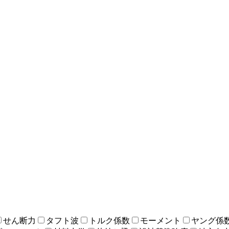
せん断力
タフト波
トルク係数
モーメント
ヤング係