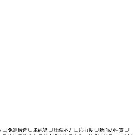
数
免震構造
単純梁
圧縮応力
応力度
断面の性質