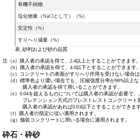
有機不純物
塩化物量（NaClとして）（%）
安定性（%）
すりへり減量（%）
表_砂利および砂の品質
注（a）購入者の承認を得て、2.4以上とすることができます
（b）購入者の承認を得て、4.0以下とすることができます
（c）コンクリートの表面がすりへり作用を受けない場合は、
（d）標準色より濃い場合でも、圧縮強度分率が90%以上な
購入者の承認を得て用いることができます。
（e）0.04を超えるものについては購入者の承認が必要で、上
プレテンション方式のプレストレストコンクリート部材に
購入者の承認があれば0.03以下とすることができま
（f）購入者の指定に従い適用されます。
（g）舗装コンクリートに用いる場合に適用されます。
砕石・砕砂