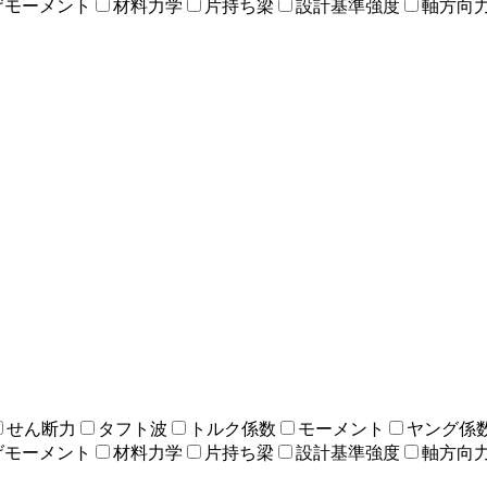
げモーメント
材料力学
片持ち梁
設計基準強度
軸方向
せん断力
タフト波
トルク係数
モーメント
ヤング係
げモーメント
材料力学
片持ち梁
設計基準強度
軸方向