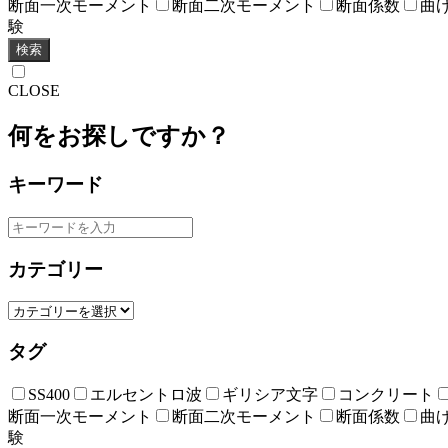
断面一次モーメント
断面二次モーメント
断面係数
曲
験
検索
CLOSE
何をお探しですか？
キーワード
カテゴリー
タグ
SS400
エルセントロ波
ギリシア文字
コンクリート
断面一次モーメント
断面二次モーメント
断面係数
曲
験