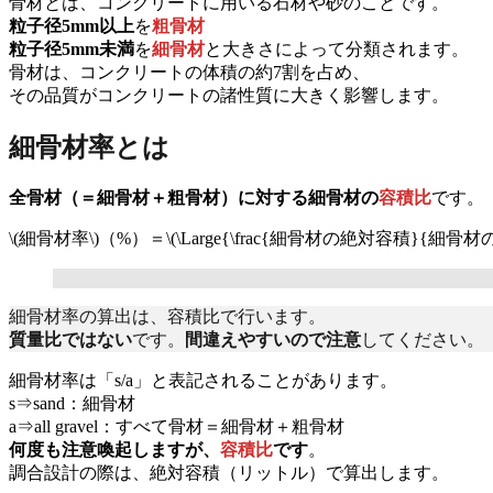
骨材とは、コンクリートに用いる石材や砂のことです。
粒子径5mm以上
を
粗骨材
粒子径5mm未満
を
細骨材
と大きさによって分類されます。
骨材は、コンクリートの体積の約7割を占め、
その品質がコンクリートの諸性質に大きく影響します。
細骨材率とは
全骨材（＝細骨材＋粗骨材）に対する細骨材の
容積比
です。
\(細骨材率\)（%）＝\(\Large{\frac{細骨材の絶対容積}{細
細骨材率の算出は、容積比で行います。
質量比ではない
です。
間違えやすいので注意
してください。
細骨材率は「s/a」と表記されることがあります。
s⇒sand：細骨材
a⇒all gravel：すべて骨材＝細骨材＋粗骨材
何度も注意喚起しますが、
容積比
です
。
調合設計の際は、絶対容積（リットル）で算出します。