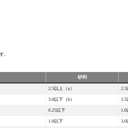
ます。
砂利
2.5以上（a）
2.
3.0以下（b）
3.
0.25以下
1.
1.0以下
3.