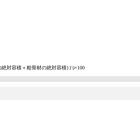
骨材の絶対容積＋粗骨材の絶対容積}}\)×100