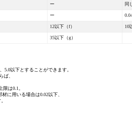
ー
同
ー
0.
12以下（f）
10
35以下（g）
。
。
5.0以下とすることができます。
らば、
限は0.1。
用いる場合は0.02以下、
す。