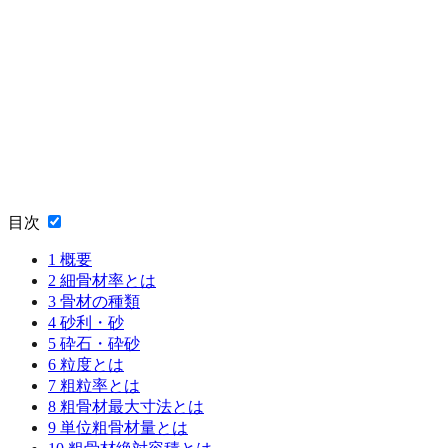
目次
1
概要
2
細骨材率とは
3
骨材の種類
4
砂利・砂
5
砕石・砕砂
6
粒度とは
7
粗粒率とは
8
粗骨材最大寸法とは
9
単位粗骨材量とは