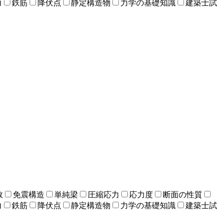
力
鉄筋
降伏点
静定構造物
力学の基礎知識
建築士試
数
免震構造
単純梁
圧縮応力
応力度
断面の性質
力
鉄筋
降伏点
静定構造物
力学の基礎知識
建築士試