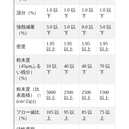
1.0 以
1.0 以
1.0 以
1.0 以
湿分（%）
下
下
下
下
強熱減量
3.0 以
5.0 以
8.0 以
5.0 以
（%）
下
下
下
下
1.95
1.95
1.95
1.95
密度
以上
以上
以上
以上
粉末度
（45μmふる
10 以
40 以
40 以
70 以
い残分）
下
下
下
下
（%）
粉末度（比
5000
2500
2500
1500
表面積）（\
以上
以上
以上
以上
(cm^2/g\)）
フロー値比
105 以
95 以
85 以
75 以
（%）
上
上
上
上