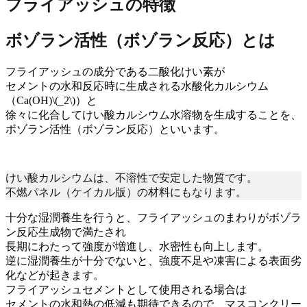
フライアッシュの特徴
ボゾラン活性（ボゾラン反応）とは
フライアッシュの成分である二酸化けい素が
セメントの水和反応時に生成される水酸化カルシウム
（Ca(OH)\(_2\)）と
徐々に化合してけい酸カルシウム水溶物を生成することを、
ボゾラン活性（ボゾラン反応）といいます。
けい酸カルシウムは、不溶性で安定した物質です。
不燃パネル（ケイカル版）の材料にもなります。
十分な湿潤養生を行うと、フライアッシュのまわりがボゾラ
ン反応生成物で満たされ
長期にわたって強度が増進
し、水密性も向上します。
逆に湿潤養生が十分でないと、強度不足や凍害による表面劣
化などが起きます。
フライアッシュセメントとして使用される場合は
セメントの水和熱の低減も期待できる
ので、マスコンクリー