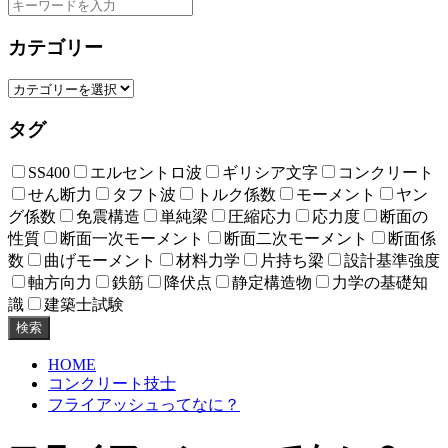
カテゴリー
タグ
SS400
エルセントロ波
ギリシア文字
コンクリート
せん断力
タフト波
トルク係数
モーメント
ヤン
グ係数
免震構造
単純梁
圧縮応力
応力度
断面の
性質
断面一次モーメント
断面二次モーメント
断面係
数
曲げモーメント
材料力学
片持ち梁
設計基準強度
軸方向力
鉄筋
降伏点
静定構造物
力学の基礎知
識
建築士試験
検索
HOME
コンクリート技士
フライアッシュってなに？