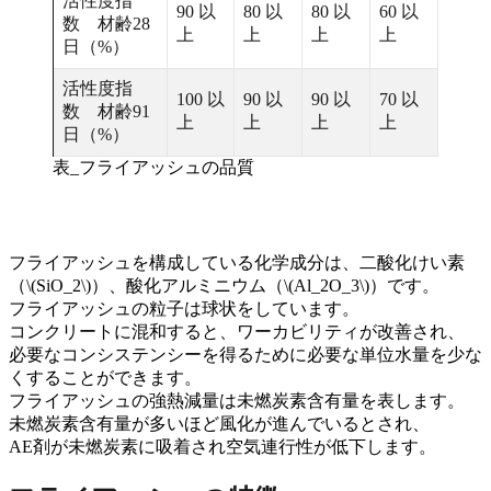
活性度指
90 以
80 以
80 以
60 以
数 材齢28
上
上
上
上
日（%）
活性度指
100 以
90 以
90 以
70 以
数 材齢91
上
上
上
上
日（%）
表_フライアッシュの品質
フライアッシュを構成している化学成分は、二酸化けい素
（\(SiO_2\)）、酸化アルミニウム（\(Al_2O_3\)）です。
フライアッシュの粒子は球状をしています。
コンクリートに混和すると、ワーカビリティが改善され、
必要なコンシステンシーを得るために必要な
単位水量を少な
くすることができます
。
フライアッシュの強熱減量は未燃炭素含有量を表します。
未燃炭素含有量が多いほど風化が進んでいるとされ、
AE剤が未燃炭素に吸着され空気連行性が低下します。