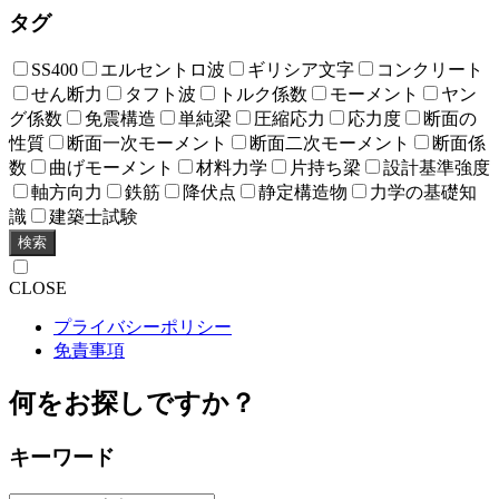
タグ
SS400
エルセントロ波
ギリシア文字
コンクリート
せん断力
タフト波
トルク係数
モーメント
ヤン
グ係数
免震構造
単純梁
圧縮応力
応力度
断面の
性質
断面一次モーメント
断面二次モーメント
断面係
数
曲げモーメント
材料力学
片持ち梁
設計基準強度
軸方向力
鉄筋
降伏点
静定構造物
力学の基礎知
識
建築士試験
検索
CLOSE
プライバシーポリシー
免責事項
何をお探しですか？
キーワード