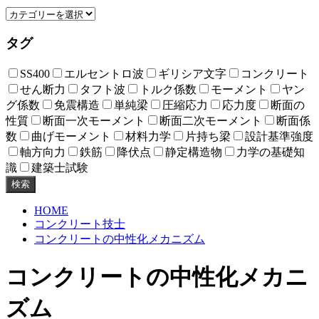
タグ
SS400
エルセントロ波
ギリシア文字
コンクリート
せん断力
タフト波
トルク係数
モーメント
ヤン
グ係数
免震構造
単純梁
圧縮応力
応力度
断面の
性質
断面一次モーメント
断面二次モーメント
断面係
数
曲げモーメント
材料力学
片持ち梁
設計基準強度
軸方向力
鉄筋
降伏点
静定構造物
力学の基礎知
識
建築士試験
検索
HOME
コンクリート技士
コンクリートの中性化メカニズム
コンクリートの中性化メカニ
ズム