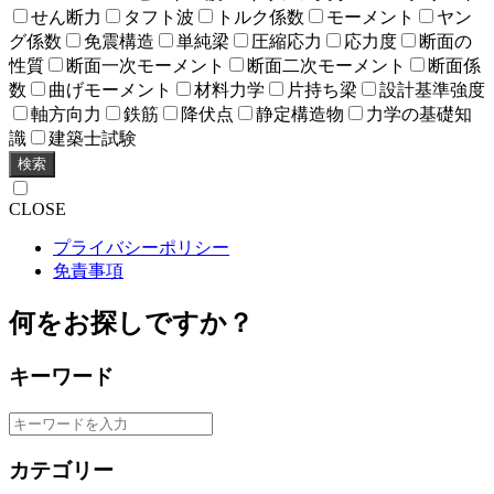
せん断力
タフト波
トルク係数
モーメント
ヤン
グ係数
免震構造
単純梁
圧縮応力
応力度
断面の
性質
断面一次モーメント
断面二次モーメント
断面係
数
曲げモーメント
材料力学
片持ち梁
設計基準強度
軸方向力
鉄筋
降伏点
静定構造物
力学の基礎知
識
建築士試験
検索
CLOSE
プライバシーポリシー
免責事項
何をお探しですか？
キーワード
カテゴリー