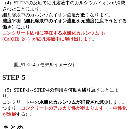
（4）STEP-3の反応で細孔溶液中のカルシウムイオンが消費
されたことにより、
細孔溶液中のカルシウムイオン濃度が低くなります。
濃度平衡（細孔溶液中のイオン濃度を元濃度に戻そうとする
働き）により
コンクリート固相に存在する水酸化カルシウム（\
(Ca(OH)_2\) ）が細孔溶液中に溶け出します
。
図_STEP-4（モデルイメージ）
STEP-5
（5）
STEP-1～STEP-4の作用を何度も繰り返す
ことによ
り、
コンクリート中の
水酸化カルシウムが消費され減少
します。
つまり、
コンクリートのアルカリ性が弱まります
（＝
中性化
が進展
する）。
まとめ