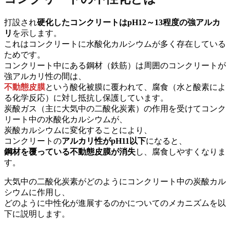
打設され
硬化したコンクリートはpH12～13程度の強アルカ
リ
を示します。
これはコンクリートに水酸化カルシウムが多く存在している
ためです。
コンクリート中にある鋼材（鉄筋）は周囲のコンクリートが
強アルカリ性の間は、
不動態皮膜
という酸化被膜に覆われて、腐食（水と酸素によ
る化学反応）に対し抵抗し保護しています。
炭酸ガス（主に大気中の二酸化炭素）の作用を受けてコンク
リート中の水酸化カルシウムが、
炭酸カルシウムに変化することにより、
コンクリートの
アルカリ性がpH11以下
になると、
鋼材を覆っている不動態皮膜が消失
し、腐食しやすくなりま
す。
大気中の二酸化炭素がどのようにコンクリート中の炭酸カル
シウムに作用し、
どのように中性化が進展するのかについてのメカニズムを以
下に説明します。